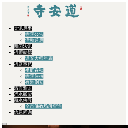
觉讯启事
寺院公告
活动通启
新闻法讯
祖师懿德
道安大师年表
祖庭事苑
祖庭春秋
寺院住持
有道则安
清言雅语
运水搬柴
衡水佛教
全市佛教场所查询
信息问询