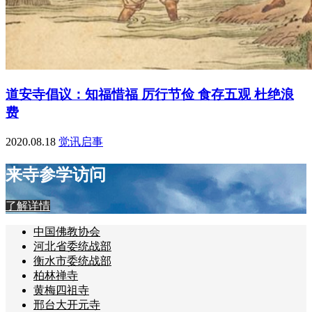
道安寺倡议：知福惜福 厉行节俭 食存五观 杜绝浪
费
2020.08.18
觉讯启事
来寺参学访问
了解详情
中国佛教协会
河北省委统战部
衡水市委统战部
柏林禅寺
黄梅四祖寺
邢台大开元寺