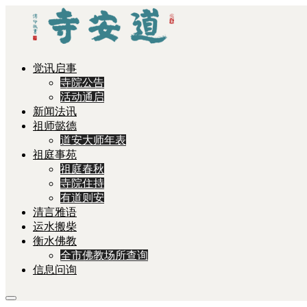
觉讯启事
寺院公告
活动通启
新闻法讯
祖师懿德
道安大师年表
祖庭事苑
祖庭春秋
寺院住持
有道则安
清言雅语
运水搬柴
衡水佛教
全市佛教场所查询
信息问询