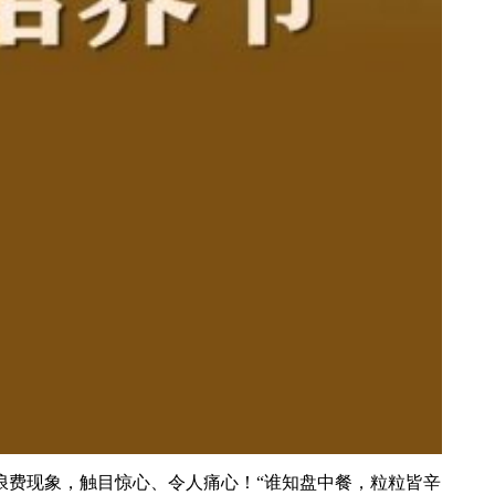
费现象，触目惊心、令人痛心！“谁知盘中餐，粒粒皆辛