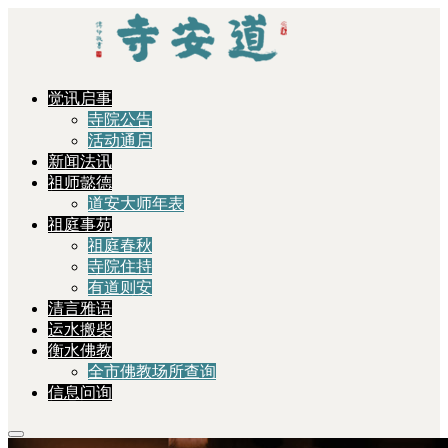
觉讯启事
寺院公告
活动通启
新闻法讯
祖师懿德
道安大师年表
祖庭事苑
祖庭春秋
寺院住持
有道则安
清言雅语
运水搬柴
衡水佛教
全市佛教场所查询
信息问询