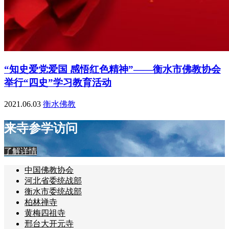
“知史爱党爱国 感悟红色精神”——衡水市佛教协会
举行“四史”学习教育活动
2021.06.03
衡水佛教
来寺参学访问
了解详情
中国佛教协会
河北省委统战部
衡水市委统战部
柏林禅寺
黄梅四祖寺
邢台大开元寺