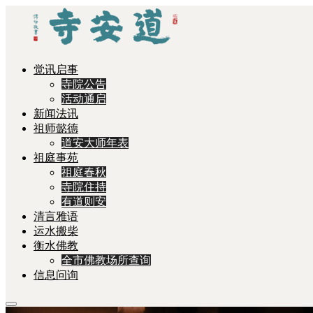
觉讯启事
寺院公告
活动通启
新闻法讯
祖师懿德
道安大师年表
祖庭事苑
祖庭春秋
寺院住持
有道则安
清言雅语
运水搬柴
衡水佛教
全市佛教场所查询
信息问询