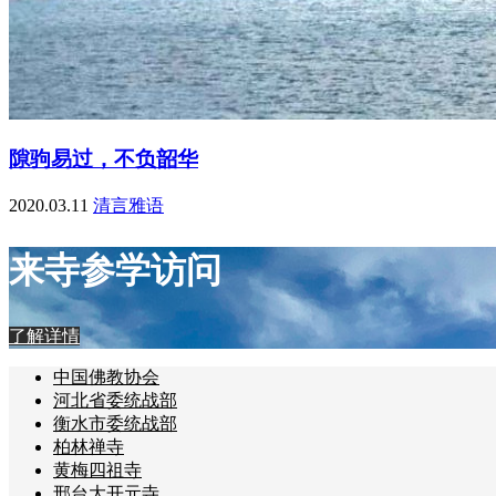
隙驹易过，不负韶华
2020.03.11
清言雅语
来寺参学访问
了解详情
中国佛教协会
河北省委统战部
衡水市委统战部
柏林禅寺
黄梅四祖寺
邢台大开元寺