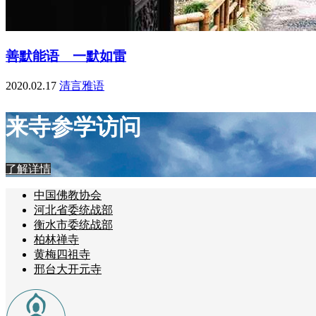
善默能语 一默如雷
2020.02.17
清言雅语
来寺参学访问
了解详情
中国佛教协会
河北省委统战部
衡水市委统战部
柏林禅寺
黄梅四祖寺
邢台大开元寺