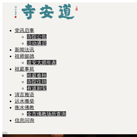
觉讯启事
寺院公告
活动通启
新闻法讯
祖师懿德
道安大师年表
祖庭事苑
祖庭春秋
寺院住持
有道则安
清言雅语
运水搬柴
衡水佛教
全市佛教场所查询
信息问询