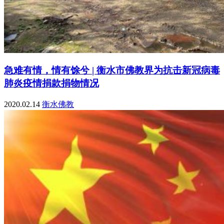
急难有情，情有馀兮 | 衡水市佛教界为抗击新冠病毒
肺炎疫情捐款捐物情况
2020.02.14
衡水佛教