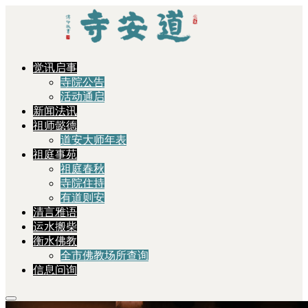
觉讯启事
寺院公告
活动通启
新闻法讯
祖师懿德
道安大师年表
祖庭事苑
祖庭春秋
寺院住持
有道则安
清言雅语
运水搬柴
衡水佛教
全市佛教场所查询
信息问询