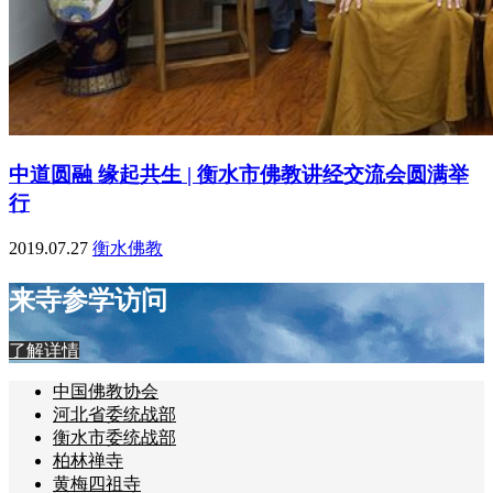
中道圆融 缘起共生 | 衡水市佛教讲经交流会圆满举
行
2019.07.27
衡水佛教
来寺参学访问
了解详情
中国佛教协会
河北省委统战部
衡水市委统战部
柏林禅寺
黄梅四祖寺