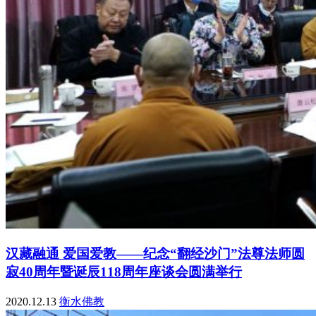
汉藏融通 爱国爱教——纪念“翻经沙门”法尊法师圆
寂40周年暨诞辰118周年座谈会圆满举行
2020.12.13
衡水佛教